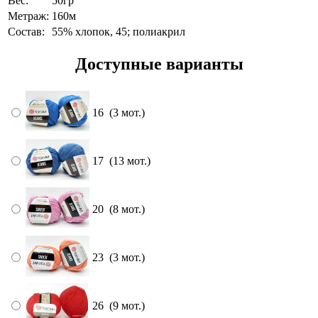
Вес:
50гр
Метраж:
160м
Состав:
55% хлопок, 45; полиакрил
Доступные варианты
16 (3 мот.)
17 (13 мот.)
20 (8 мот.)
23 (3 мот.)
26 (9 мот.)